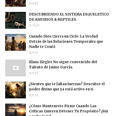
6:52
DESCUBRIENDO EL SISTEMA ESQUELETICO
DE ANFIBIOS & REPTILES.
14:21
Cuando Dios Cierra un Ciclo: La Verdad
Detrás de las Relaciones Temporales que
Nadie te Contó
8:15
Klaus Ziegler No sigue convencido del
Talento de Jaime García.
9:27
¿Sientes que te faltan fuerzas? Descubre el
poder divino que ya está activo en ti
5:32
¿Cómo Mantenerte Firme Cuando Las
Críticas Quieren Detener Tu Propósito? ¡Sin