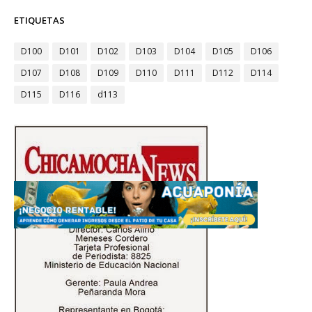
ETIQUETAS
D100
D101
D102
D103
D104
D105
D106
D107
D108
D109
D110
D111
D112
D114
D115
D116
d113