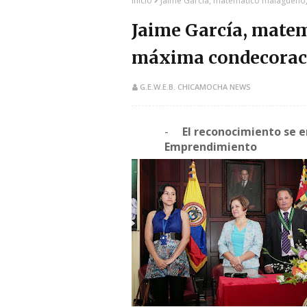
Inicio
Jaime García, matemático malagueño,
Jaime García, matem
máxima condecorac
G.E.W.E.B. CHICAMOCHA NEWS
-
El reconocimiento se e
Emprendimiento