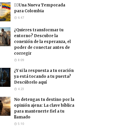
❤️‍🔥Una Nueva Temporada
para Colombia
6:47
¿Quieres transformar tu
entorno? Descubre la
conexión de la esperanza, el
poder de conectar antes de
corregir
8:09
¿Y si la respuesta a tu oración
ya está tocando a tu puerta?
Descúbrelo aquí
4:23
No detengas tu destino por la
opinión ajena: La clave bíblica
para mantenerte fiel a tu
llamado
5:10