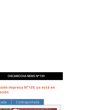
CHICAMOCHA NEWS N°139
rsión Impresa N°139, ya está en
ación
tada
Contraportada