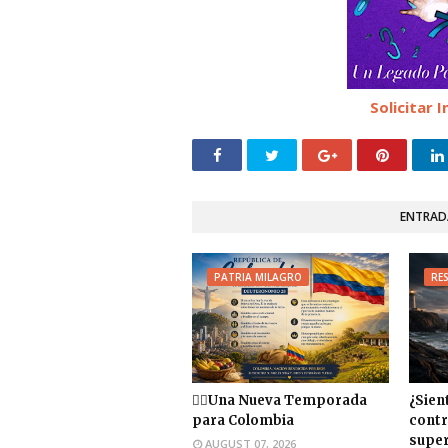
Solicitar
ENTRAD
PATRIA MILAGRO
RES
❤️‍🔥Una Nueva Temporada
¿Sien
para Colombia
cont
super
AUGUST 07, 2026