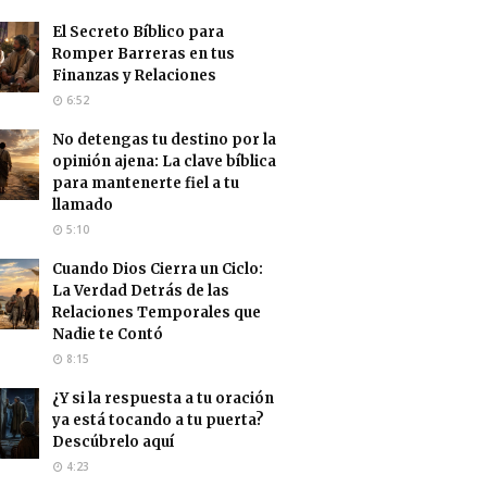
El Secreto Bíblico para
Romper Barreras en tus
Finanzas y Relaciones
6:52
No detengas tu destino por la
opinión ajena: La clave bíblica
para mantenerte fiel a tu
llamado
5:10
Cuando Dios Cierra un Ciclo:
La Verdad Detrás de las
Relaciones Temporales que
Nadie te Contó
8:15
¿Y si la respuesta a tu oración
ya está tocando a tu puerta?
Descúbrelo aquí
4:23