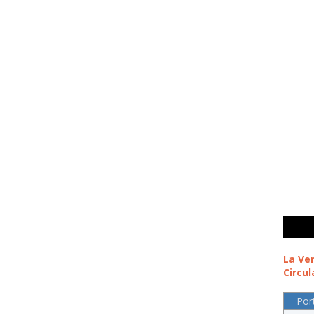
La Ve
Circul
Por