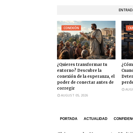
ENTRAD
CONEXIÓN
CA
¿Quieres transformar tu
¿Cóm
entorno? Descubre la
Cuand
conexión de la esperanza, el
Deten
poder de conectar antes de
perder
corregir
AUGU
AUGUST 05, 2026
PORTADA
ACTUALIDAD
CONFIDEN