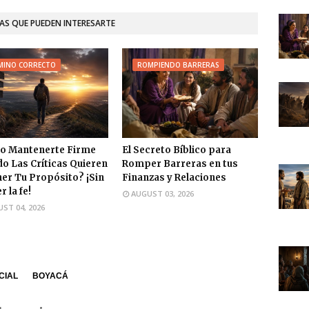
AS QUE PUEDEN INTERESARTE
MINO CORRECTO
ROMPIENDO BARRERAS
o Mantenerte Firme
El Secreto Bíblico para
o Las Críticas Quieren
Romper Barreras en tus
er Tu Propósito? ¡Sin
Finanzas y Relaciones
 la fe!
AUGUST 03, 2026
ST 04, 2026
CIAL
BOYACÁ