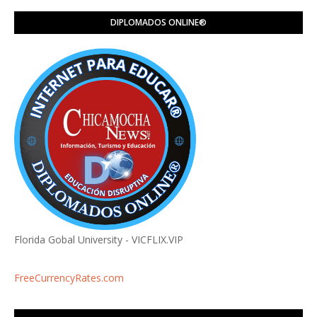
DIPLOMADOS ONLINE®️
Florida Gobal University - VICFLIX.VIP
FreeCurrencyRates.com