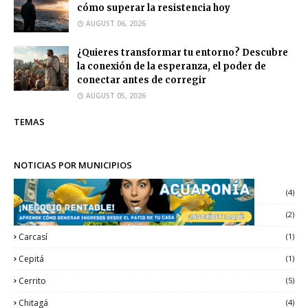
cómo superar la resistencia hoy
AUGUST 06, 2026
¿Quieres transformar tu entorno? Descubre
la conexión de la esperanza, el poder de
conectar antes de corregir
AUGUST 05, 2026
TEMAS
NOTICIAS POR MUNICIPIOS
Bucaramanga
(4)
Capitanejo
(2)
Carcasí
(1)
Cepitá
(1)
Cerrito
(5)
Chitagá
(4)