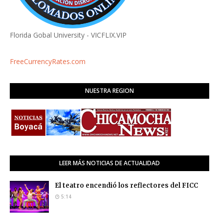
Florida Gobal University - VICFLIX.VIP
FreeCurrencyRates.com
NUESTRA REGION
LEER MÁS NOTICIAS DE ACTUALIDAD
El teatro encendió los reflectores del FICC
5:14