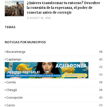
¿Quieres transformar tu entorno? Descubre
la conexión de la esperanza, el poder de
conectar antes de corregir
AUGUST 05, 2026
TEMAS
NOTICIAS POR MUNICIPIOS
Bucaramanga
(4)
Capitanejo
(2)
Carcasí
(1)
Cepitá
(1)
Cerrito
(5)
Chitagá
(4)
Concepción
(2)
Curos
(1)