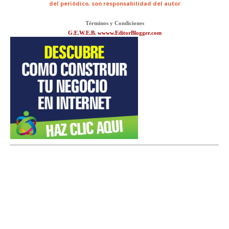
del periódico,
son responsabilidad del autor
Términos y Condiciones
G.E.W.E.B. wwww.EditorBlogger.com