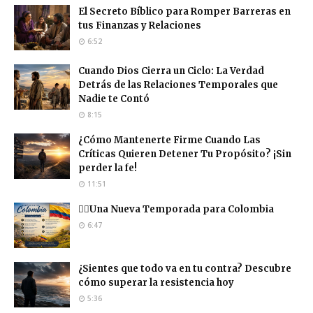
El Secreto Bíblico para Romper Barreras en
tus Finanzas y Relaciones
6:52
Cuando Dios Cierra un Ciclo: La Verdad
Detrás de las Relaciones Temporales que
Nadie te Contó
8:15
¿Cómo Mantenerte Firme Cuando Las
Críticas Quieren Detener Tu Propósito? ¡Sin
perder la fe!
11:51
❤️‍🔥Una Nueva Temporada para Colombia
6:47
¿Sientes que todo va en tu contra? Descubre
cómo superar la resistencia hoy
5:36