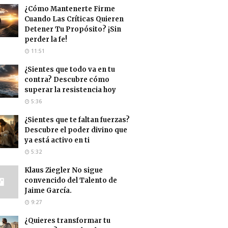
¿Cómo Mantenerte Firme
Cuando Las Críticas Quieren
Detener Tu Propósito? ¡Sin
perder la fe!
11:51
¿Sientes que todo va en tu
contra? Descubre cómo
superar la resistencia hoy
5:36
¿Sientes que te faltan fuerzas?
Descubre el poder divino que
ya está activo en ti
5:32
Klaus Ziegler No sigue
convencido del Talento de
Jaime García.
9:27
¿Quieres transformar tu