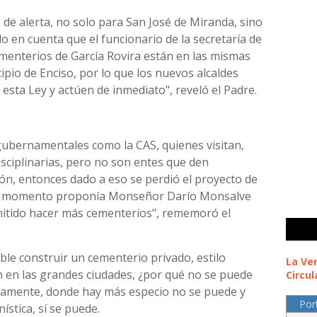
 de alerta, no solo para San José de Miranda, sino
o en cuenta que el funcionario de la secretaría de
ementerios de García Rovira están en las mismas
ipio de Enciso, por lo que los nuevos alcaldes
esta Ley y actúen de inmediato", reveló el Padre.
gubernamentales como la CAS, quienes visitan,
sciplinarias, pero no son entes que den
ión, entonces dado a eso se perdió el proyecto de
ún momento proponía Monseñor Darío Monsalve
rmitido hacer más cementerios", rememoró el
ible construir un cementerio privado, estilo
La Ve
en en las grandes ciudades, ¿por qué no se puede
Circul
camente, donde hay más especio no se puede y
Por
stica, sí se puede.