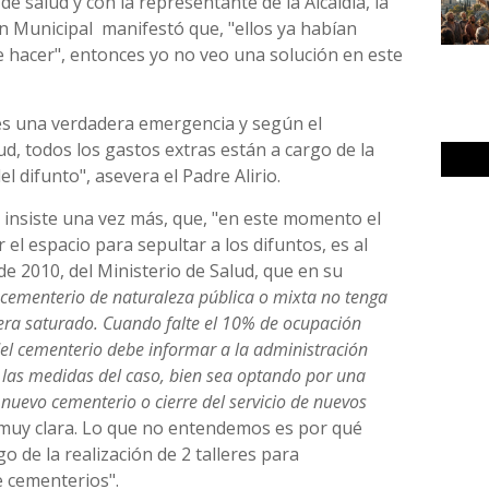
 de salud y con la representante de la Alcaldía, la
ón Municipal
manifestó que, "ellos ya habían
 hacer", entonces yo no veo una solución en este
 es una verdadera emergencia y según el
ud, todos los gastos extras están a cargo de la
el difunto", asevera el Padre Alirio.
 insiste una vez más, que, "en este momento el
el espacio para sepultar a los difuntos, es al
de 2010, del Ministerio de Salud, que en su
cementerio de naturaleza pública o mixta no tenga
era saturado. Cuando falte el 10% de ocupación
del cementerio debe informar a la administración
 las medidas del caso, bien sea optando por una
nuevo cementerio o cierre del servicio de nuevos
 muy clara. Lo que no entendemos es por qué
go de la realización de 2 talleres para
e cementerios".