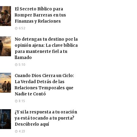
El Secreto Bíblico para
Romper Barreras en tus
Finanzas y Relaciones
6:52
No detengas tu destino por la
opinión ajena: La clave bíblica
para mantenerte fiel a tu
llamado
5:10
Cuando Dios Cierra un Ciclo:
La Verdad Detrás de las
Relaciones Temporales que
Nadie te Contó
8:15
¿Y si la respuesta a tu oración
ya está tocando a tu puerta?
Descúbrelo aquí
4:23