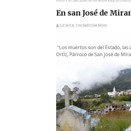
Inicio
En san José de Miranda está prohibid
En san José de Mira
G.E.W.E.B. CHICAMOCHA NEWS
"Los muertos son del Estado, las a
Ortiz, Párroco de San José de Mi