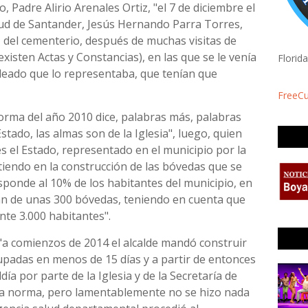
 Padre Alirio Arenales Ortiz, "el 7 de diciembre el
alud de Santander, Jesús Hernando Parra Torres,
L
del cementerio, después de muchas visitas de
existen Actas y Constancias), en las que se le venía
Florid
pleado que lo representaba, que tenían que
FreeC
norma del año 2010 dice, palabras más, palabras
tado, las almas son de la Iglesia", luego, quien
 el Estado, representado en el municipio por la
istiendo en la construcción de las bóvedas que se
sponde al 10% de los habitantes del municipio, en
ían de unas 300 bóvedas, teniendo en cuenta que
te 3.000 habitantes".
 "a comienzos de 2014 el alcalde mandó construir
padas en menos de 15 días y a partir de entonces
ldía por parte de la Iglesia y de la Secretaría de
 la norma, pero lamentablemente no se hizo nada