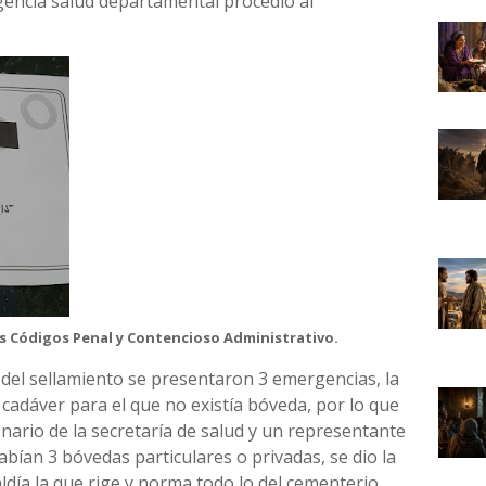
gencia salud departamental procedió al
los Códigos Penal y Contencioso Administrativo.
 del sellamiento se presentaron 3 emergencias, la
cadáver para el que no existía bóveda, por lo que
nario de la secretaría de salud y un representante
habían 3 bóvedas particulares o privadas, se dio la
aldía la que rige y norma todo lo del cementerio,