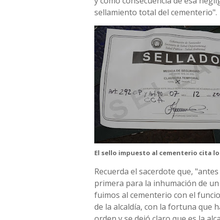
y como consecuencia de esa negli
sellamiento total del cementerio".
El sello impuesto al cementerio cita 
Recuerda el sacerdote que, "antes
primera para la inhumación de un 
fuimos al cementerio con el funcio
de la alcaldía, con la fortuna que 
orden y se dejó claro que es la alc