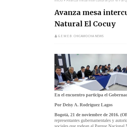
Inicio
Avanza mesa intercultural por el Parq
Avanza mesa intercu
Natural El Cocuy
G.E.W.E.B. CHICAMOCHA NEWS
​En el encuentro participa el Gobern
Por Deisy A. Rodríguez Lagos
Bogotá, 21 de noviembre de 2016. (O
representantes gubernamentales y autori
sociales que rodean al Parque Nacional 