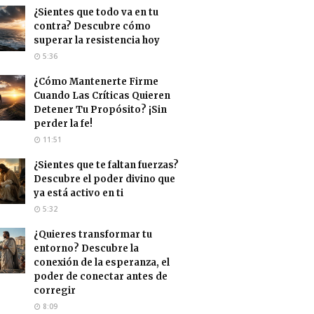
¿Sientes que todo va en tu
contra? Descubre cómo
superar la resistencia hoy
5:36
¿Cómo Mantenerte Firme
Cuando Las Críticas Quieren
Detener Tu Propósito? ¡Sin
perder la fe!
11:51
¿Sientes que te faltan fuerzas?
Descubre el poder divino que
ya está activo en ti
5:32
¿Quieres transformar tu
entorno? Descubre la
conexión de la esperanza, el
poder de conectar antes de
corregir
8:09