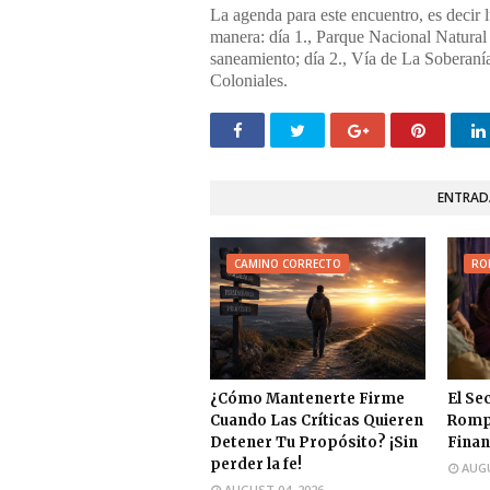
La agenda para este encuentro, es decir l
manera: día 1., Parque Nacional Natura
saneamiento; día 2., Vía de La Soberanía
Coloniales.
ENTRAD
CAMINO CORRECTO
RO
¿Cómo Mantenerte Firme
El Se
Cuando Las Críticas Quieren
Rompe
Detener Tu Propósito? ¡Sin
Finan
perder la fe!
AUGU
AUGUST 04, 2026