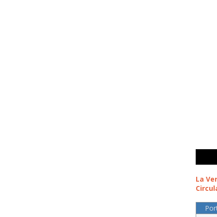
La Ve
Circul
Por