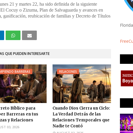
unes 21 y martes 22, ha sido definida de la siguiente
l El Cocuy o Zizuma, Plan de Salvaguarda y avances en
, gasificación, reubicación de familias y Decreto de Títulos
Florid
FreeC
AS QUE PUEDEN INTERESARTE
MPIENDO BARRERAS
RELACIONES
creto Bíblico para
Cuando Dios Cierra un Ciclo:
r Barreras en tus
La Verdad Detrás de las
zas y Relaciones
Relaciones Temporales que
Nadie te Contó
ST 03, 2026
AUGUST 02, 2026