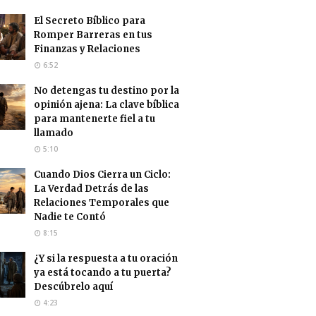
El Secreto Bíblico para
Romper Barreras en tus
Finanzas y Relaciones
6:52
No detengas tu destino por la
opinión ajena: La clave bíblica
para mantenerte fiel a tu
llamado
5:10
Cuando Dios Cierra un Ciclo:
La Verdad Detrás de las
Relaciones Temporales que
Nadie te Contó
8:15
¿Y si la respuesta a tu oración
ya está tocando a tu puerta?
Descúbrelo aquí
4:23