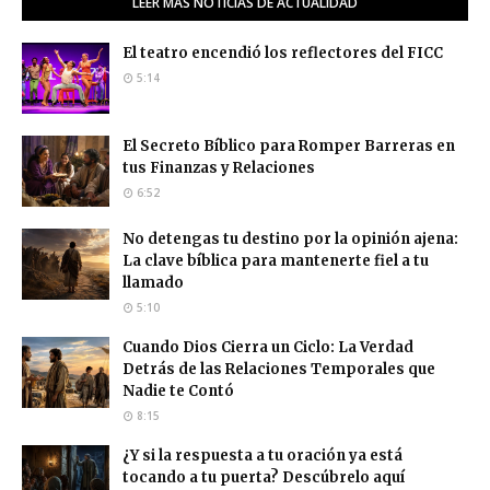
LEER MÁS NOTICIAS DE ACTUALIDAD
El teatro encendió los reflectores del FICC
5:14
El Secreto Bíblico para Romper Barreras en
tus Finanzas y Relaciones
6:52
No detengas tu destino por la opinión ajena:
La clave bíblica para mantenerte fiel a tu
llamado
5:10
Cuando Dios Cierra un Ciclo: La Verdad
Detrás de las Relaciones Temporales que
Nadie te Contó
8:15
¿Y si la respuesta a tu oración ya está
tocando a tu puerta? Descúbrelo aquí