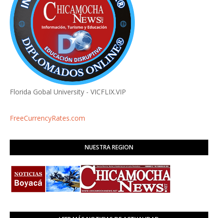
Florida Gobal University - VICFLIX.VIP
FreeCurrencyRates.com
NUESTRA REGION