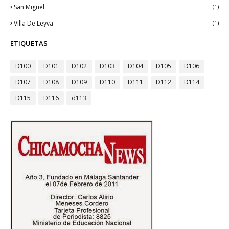
San Miguel
(1)
Villa De Leyva
(1)
ETIQUETAS
D100
D101
D102
D103
D104
D105
D106
D107
D108
D109
D110
D111
D112
D114
D115
D116
d113