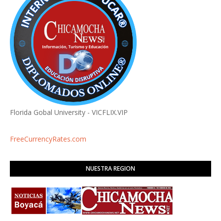
Florida Gobal University - VICFLIX.VIP
FreeCurrencyRates.com
NUESTRA REGION