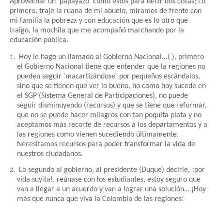
Aprovechar un 'papayazo' como estos para decir dos cosas; Lo
primero, traje la ruana de mi abuelo, miramos de frente con
mi familia la pobreza y con educación que es lo otro que
traigo, la mochila que me acompañó marchando por la
educación pública.
Hoy le hago un llamado al Gobierno Nacional...( ), primero
el Gobierno Nacional tiene que entender que la regiones no
pueden seguir 'macartizándose' por pequeños escándalos,
sino que se tienen que ver lo bueno, no como hoy sucede en
el SGP (Sistema General de Participaciones), no puede
seguir disminuyendo (recursos) y que se tiene que reformar,
que no se puede hacer milagros con tan poquita plata y no
aceptamos más recorte de recursos a los departamentos y a
las regiones como vienen sucediendo últimamente.
Necesitamos recursos para poder transformar la vida de
nuestros ciudadanos.
Lo segundo al gobierno, al presidente (Duque) decirle, ¡por
vida suyita!, reúnase con los estudiantes, estoy seguro que
van a llegar a un acuerdo y van a lograr una solución… ¡Hoy
más que nunca que viva la Colombia de las regiones!