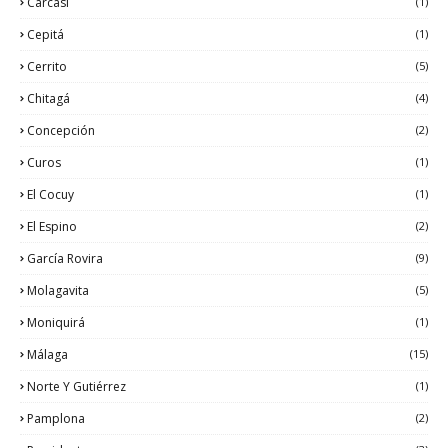
Carcasí
(1)
Cepitá
(1)
Cerrito
(5)
Chitagá
(4)
Concepción
(2)
Curos
(1)
El Cocuy
(1)
El Espino
(2)
García Rovira
(9)
Molagavita
(5)
Moniquirá
(1)
Málaga
(15)
Norte Y Gutiérrez
(1)
Pamplona
(2)