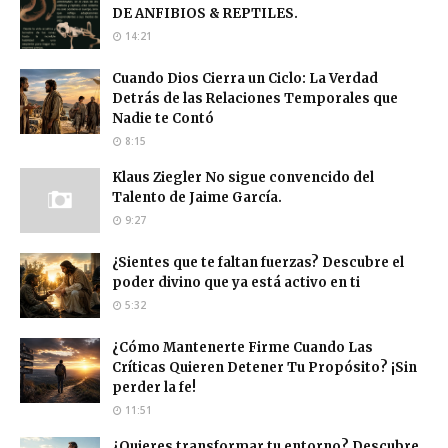
DE ANFIBIOS & REPTILES.
14:21
Cuando Dios Cierra un Ciclo: La Verdad
Detrás de las Relaciones Temporales que
Nadie te Contó
8:15
Klaus Ziegler No sigue convencido del
Talento de Jaime García.
9:27
¿Sientes que te faltan fuerzas? Descubre el
poder divino que ya está activo en ti
5:32
¿Cómo Mantenerte Firme Cuando Las
Críticas Quieren Detener Tu Propósito? ¡Sin
perder la fe!
11:51
¿Quieres transformar tu entorno? Descubre