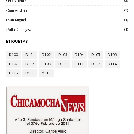
Presidente
(3)
San Andrés
(2)
San Miguel
(1)
Villa De Leyva
(1)
ETIQUETAS
D100
D101
D102
D103
D104
D105
D106
D107
D108
D109
D110
D111
D112
D114
D115
D116
d113