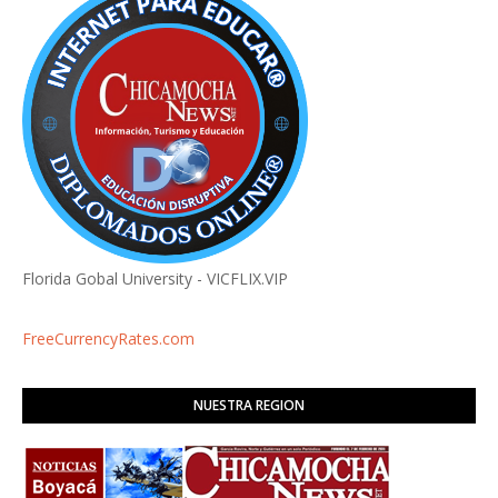
Florida Gobal University - VICFLIX.VIP
FreeCurrencyRates.com
NUESTRA REGION