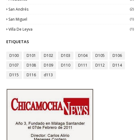
San Andrés
(2)
San Miguel
(1)
Villa De Leyva
(1)
ETIQUETAS
D100
D101
D102
D103
D104
D105
D106
D107
D108
D109
D110
D111
D112
D114
D115
D116
d113