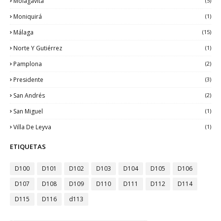
Molagavita
(5)
Moniquirá
(1)
Málaga
(15)
Norte Y Gutiérrez
(1)
Pamplona
(2)
Presidente
(3)
San Andrés
(2)
San Miguel
(1)
Villa De Leyva
(1)
ETIQUETAS
D100
D101
D102
D103
D104
D105
D106
D107
D108
D109
D110
D111
D112
D114
D115
D116
d113