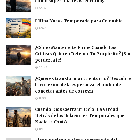
cómo superar la resistencia hoy
5:36
❤️‍🔥Una Nueva Temporada para Colombia
6:47
¿Cómo Mantenerte Firme Cuando Las
Críticas Quieren Detener Tu Propósito? ¡Sin
perder la fe!
11:51
¿Quieres transformar tu entorno? Descubre
la conexión de la esperanza, el poder de
conectar antes de corregir
8:09
Cuando Dios Cierra un Ciclo: La Verdad
Detrás de las Relaciones Temporales que
Nadie te Contó
8:15