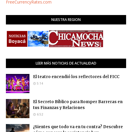
FreeCurrencyRates.com
NUESTRA REGION
LEER MÁS NOTICIAS DE ACTUALIDAD
El teatro encendió los reflectores del FICC
5:14
El Secreto Bíblico para Romper Barreras en
tus Finanzas y Relaciones
6:52
¿Sientes que todo va en tu contra? Descubre