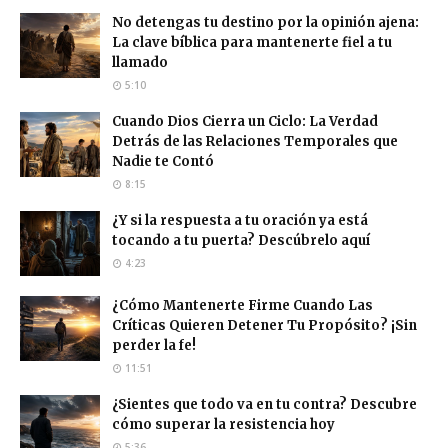
No detengas tu destino por la opinión ajena:
La clave bíblica para mantenerte fiel a tu
llamado
5:10
Cuando Dios Cierra un Ciclo: La Verdad
Detrás de las Relaciones Temporales que
Nadie te Contó
8:15
¿Y si la respuesta a tu oración ya está
tocando a tu puerta? Descúbrelo aquí
4:23
¿Cómo Mantenerte Firme Cuando Las
Críticas Quieren Detener Tu Propósito? ¡Sin
perder la fe!
11:51
¿Sientes que todo va en tu contra? Descubre
cómo superar la resistencia hoy
5:36