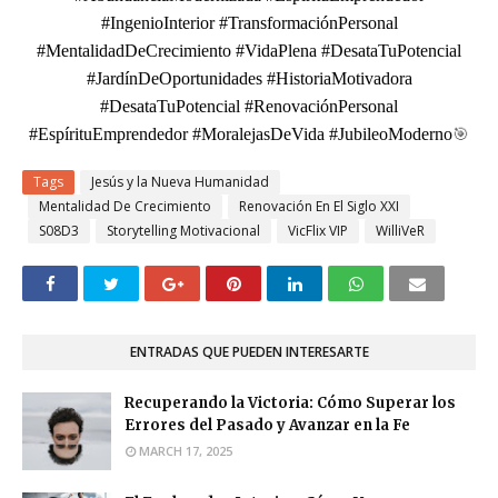
#IngenioInterior #TransformaciónPersonal
#MentalidadDeCrecimiento #VidaPlena #DesataTuPotencial
#JardínDeOportunidades #HistoriaMotivadora
#DesataTuPotencial #RenovaciónPersonal
🎯
#EspírituEmprendedor #MoralejasDeVida #JubileoModerno
Tags
Jesús y la Nueva Humanidad
Mentalidad De Crecimiento
Renovación En El Siglo XXI
S08D3
Storytelling Motivacional
VicFlix VIP
WilliVeR
ENTRADAS QUE PUEDEN INTERESARTE
Recuperando la Victoria: Cómo Superar los
Errores del Pasado y Avanzar en la Fe
MARCH 17, 2025