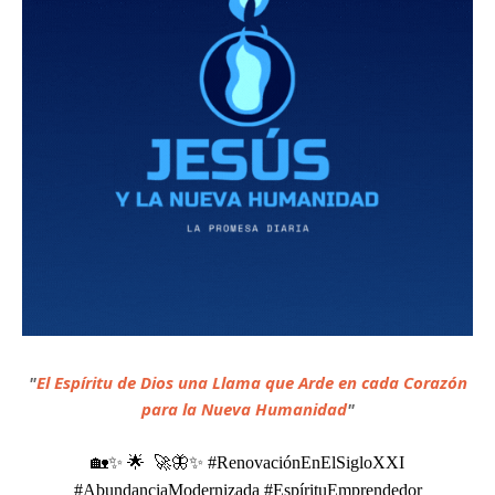
"
El Espíritu de Dios una Llama que Arde en cada Corazón
para la Nueva Humanidad
"
🏡✨
🌟 🚀
🦋✨
#RenovaciónEnElSigloXXI
#AbundanciaModernizada #EspírituEmprendedor