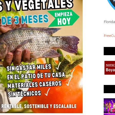
Florid
FreeC