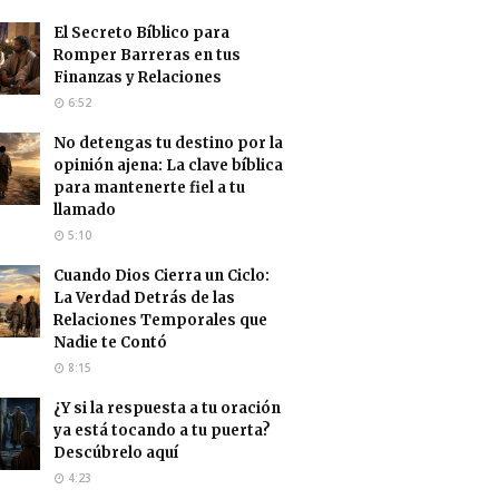
El Secreto Bíblico para
Romper Barreras en tus
Finanzas y Relaciones
6:52
No detengas tu destino por la
opinión ajena: La clave bíblica
para mantenerte fiel a tu
llamado
5:10
Cuando Dios Cierra un Ciclo:
La Verdad Detrás de las
Relaciones Temporales que
Nadie te Contó
8:15
¿Y si la respuesta a tu oración
ya está tocando a tu puerta?
Descúbrelo aquí
4:23