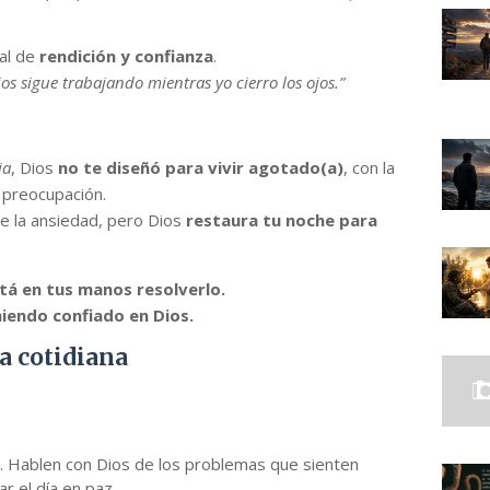
ual de
rendición y confianza
.
ios sigue trabajando mientras yo cierro los ojos.”
ia
, Dios
no te diseñó para vivir agotado(a)
, con la
 preocupación.
e la ansiedad, pero Dios
restaura tu noche para
tá en tus manos resolverlo.
iendo confiado en Dios.
a cotidiana
ia. Hablen con Dios de los problemas que sienten
r el día en paz.