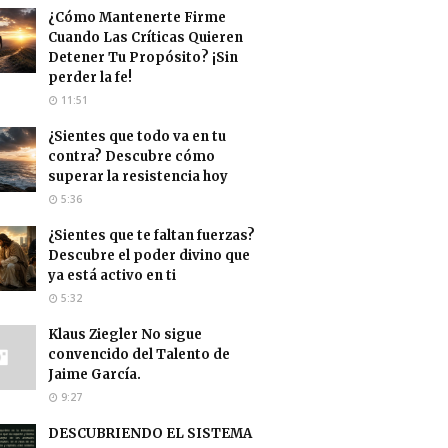
¿Cómo Mantenerte Firme
Cuando Las Críticas Quieren
Detener Tu Propósito? ¡Sin
perder la fe!
11:51
¿Sientes que todo va en tu
contra? Descubre cómo
superar la resistencia hoy
5:36
¿Sientes que te faltan fuerzas?
Descubre el poder divino que
ya está activo en ti
5:32
Klaus Ziegler No sigue
convencido del Talento de
Jaime García.
9:27
DESCUBRIENDO EL SISTEMA