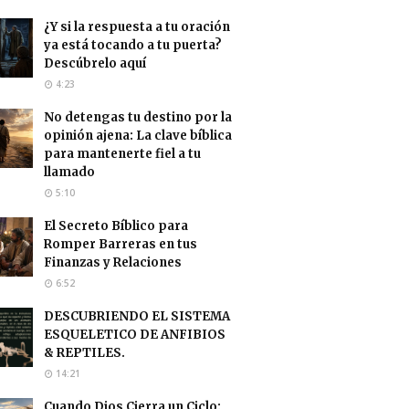
¿Y si la respuesta a tu oración
ya está tocando a tu puerta?
Descúbrelo aquí
4:23
No detengas tu destino por la
opinión ajena: La clave bíblica
para mantenerte fiel a tu
llamado
5:10
El Secreto Bíblico para
Romper Barreras en tus
Finanzas y Relaciones
6:52
DESCUBRIENDO EL SISTEMA
ESQUELETICO DE ANFIBIOS
& REPTILES.
14:21
Cuando Dios Cierra un Ciclo: