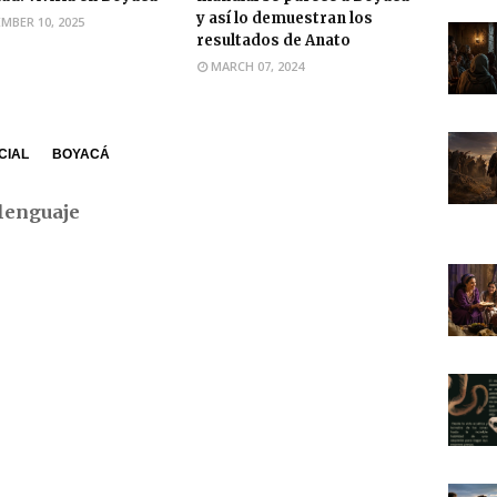
y así lo demuestran los
MBER 10, 2025
resultados de Anato
MARCH 07, 2024
CIAL
BOYACÁ
lenguaje