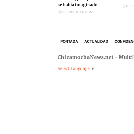
se había imaginado
DECE
DECEMBER 13, 2025
PORTADA
ACTUALIDAD
CONFIDEN
ChicamochaNews.net - Multi
Select Language
▼