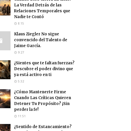
La Verdad Detrás de las
Relaciones Temporales que
Nadie te Contó
8:15
Klaus Ziegler No sigue
convencido del Talento de
Jaime García.
9:27
¿Sientes que te faltan fuerzas?
Descubre el poder divino que
ya está activo en ti
5:32
¿Cómo Mantenerte Firme
Cuando Las Críticas Quieren
Detener Tu Propósito? ¡Sin
perder la fe!
11:51
¿Sentido de Estancamiento?