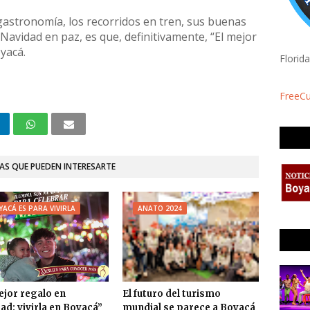
astronomía, los recorridos en tren, sus buenas
 Navidad en paz, es que, definitivamente, “El mejor
oyacá.
Florid
FreeC
AS QUE PUEDEN INTERESARTE
ACÁ ES PARA VIVIRLA
ANATO 2024
ejor regalo en
El futuro del turismo
ad: vivirla en Boyacá”
mundial se parece a Boyacá