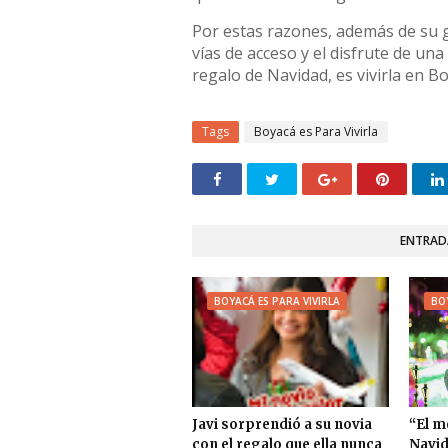
Por estas razones, además de su g
vías de acceso y el disfrute de una
regalo de Navidad, es vivirla en B
Tags
Boyacá es Para Vivirla
ENTRAD
BOYACÁ ES PARA VIVIRLA
BOY
Javi sorprendió a su novia
“El m
con el regalo que ella nunca
Navid