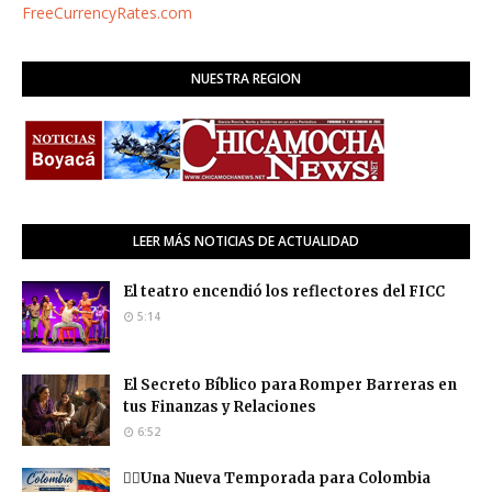
FreeCurrencyRates.com
NUESTRA REGION
LEER MÁS NOTICIAS DE ACTUALIDAD
El teatro encendió los reflectores del FICC
5:14
El Secreto Bíblico para Romper Barreras en
tus Finanzas y Relaciones
6:52
❤️‍🔥Una Nueva Temporada para Colombia