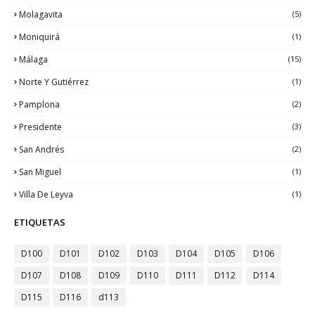
Molagavita
(5)
Moniquirá
(1)
Málaga
(15)
Norte Y Gutiérrez
(1)
Pamplona
(2)
Presidente
(3)
San Andrés
(2)
San Miguel
(1)
Villa De Leyva
(1)
ETIQUETAS
D100
D101
D102
D103
D104
D105
D106
D107
D108
D109
D110
D111
D112
D114
D115
D116
d113