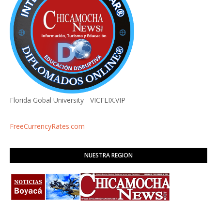
Florida Gobal University - VICFLIX.VIP
FreeCurrencyRates.com
NUESTRA REGION