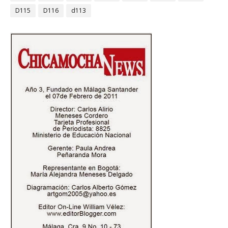
D115
D116
d113