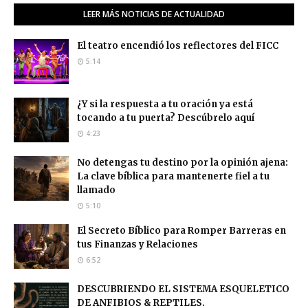
LEER MÁS NOTICIAS DE ACTUALIDAD
El teatro encendió los reflectores del FICC
5:14
¿Y si la respuesta a tu oración ya está
tocando a tu puerta? Descúbrelo aquí
4:23
No detengas tu destino por la opinión ajena:
La clave bíblica para mantenerte fiel a tu
llamado
5:10
El Secreto Bíblico para Romper Barreras en
tus Finanzas y Relaciones
6:52
DESCUBRIENDO EL SISTEMA ESQUELETICO
DE ANFIBIOS & REPTILES.