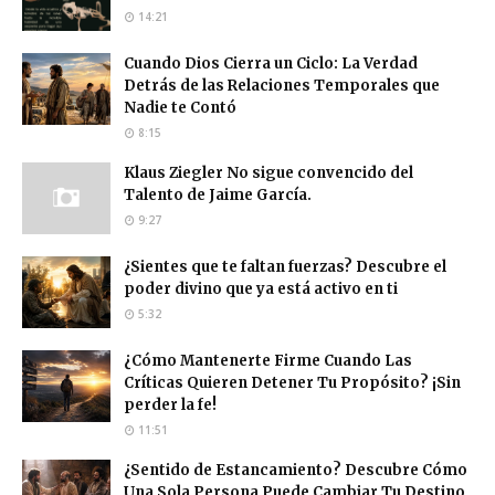
14:21
Cuando Dios Cierra un Ciclo: La Verdad
Detrás de las Relaciones Temporales que
Nadie te Contó
8:15
Klaus Ziegler No sigue convencido del
Talento de Jaime García.
9:27
¿Sientes que te faltan fuerzas? Descubre el
poder divino que ya está activo en ti
5:32
¿Cómo Mantenerte Firme Cuando Las
Críticas Quieren Detener Tu Propósito? ¡Sin
perder la fe!
11:51
¿Sentido de Estancamiento? Descubre Cómo
Una Sola Persona Puede Cambiar Tu Destino