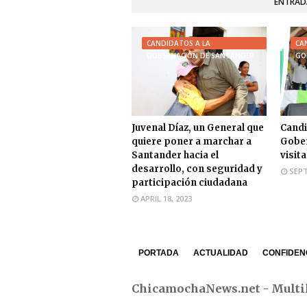
ENTRAD
CANDIDATOS A LA
CA
GOBERNACIÓN DE SANTANDER
GO
Juvenal Díaz, un General que
Candi
quiere poner a marchar a
Gober
Santander hacia el
visit
desarrollo, con seguridad y
SEPT
participación ciudadana
APRIL 18, 2023
PORTADA
ACTUALIDAD
CONFIDEN
ChicamochaNews.net - Multi