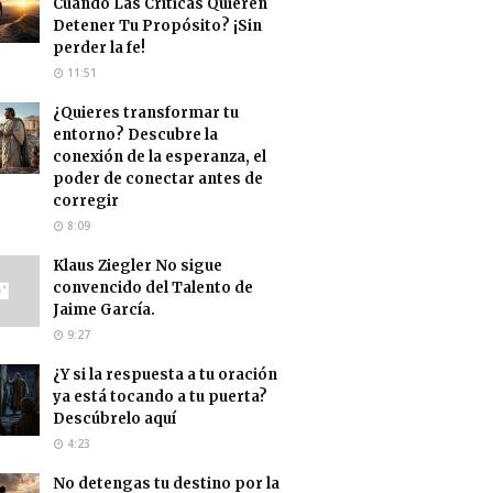
Cuando Las Críticas Quieren
Detener Tu Propósito? ¡Sin
perder la fe!
11:51
¿Quieres transformar tu
entorno? Descubre la
conexión de la esperanza, el
poder de conectar antes de
corregir
8:09
Klaus Ziegler No sigue
convencido del Talento de
Jaime García.
9:27
¿Y si la respuesta a tu oración
ya está tocando a tu puerta?
Descúbrelo aquí
4:23
No detengas tu destino por la