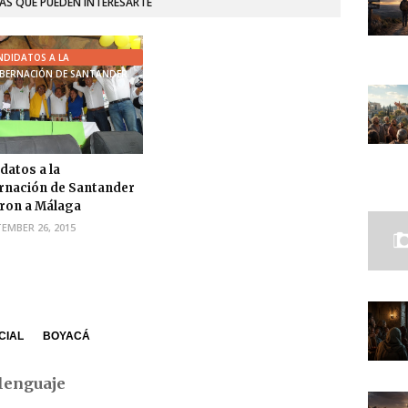
AS QUE PUEDEN INTERESARTE
NDIDATOS A LA
BERNACIÓN DE SANTANDER
datos a la
nación de Santander
aron a Málaga
EMBER 26, 2015
CIAL
BOYACÁ
lenguaje