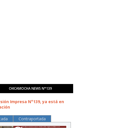
CHICAMOCHA NEWS N°139
rsión Impresa N°139, ya está en
ación
tada
Contraportada