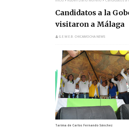
Inicio
Rubén Darío Moreno
Candidatos a 
Candidatos a la Gob
visitaron a Málaga
G.E.W.E.B. CHICAMOCHA NEWS
​Tarima de Carlos Fernando Sánchez