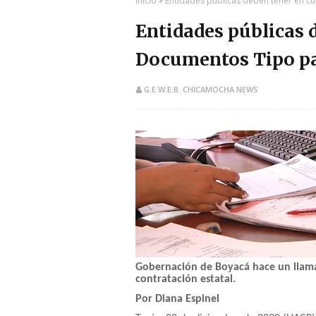
Inicio
Entidades públicas deben tener en c
Entidades públicas 
Documentos Tipo pa
G.E.W.E.B. CHICAMOCHA NEWS
Gobernación de Boyacá hace un llamad
contratación estatal.
Por Diana Espinel