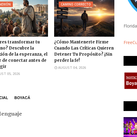
NEXIÓN
CAMINO CORRECTO
Florid
FreeC
res transformar tu
¿Cómo Mantenerte Firme
no? Descubre la
Cuando Las Críticas Quieren
ión de la esperanza, el
Detener Tu Propósito? ¡Sin
 de conectar antes de
perder la fe!
gir
AUGUST 04, 2026
ST 05, 2026
CIAL
BOYACÁ
lenguaje