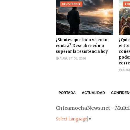
RESISTENCIA
CO
¿Sientes que todo va en tu
¿Quie
contra? Descubre cómo
entor
superar la resistencia hoy
conex
poder
AUGUST 06, 2026
corre
AUGU
PORTADA
ACTUALIDAD
CONFIDEN
ChicamochaNews.net - Multi
Select Language
▼