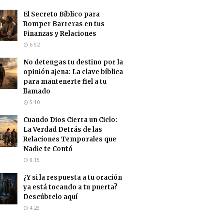
El Secreto Bíblico para
Romper Barreras en tus
Finanzas y Relaciones
6:52
No detengas tu destino por la
opinión ajena: La clave bíblica
para mantenerte fiel a tu
llamado
5:10
Cuando Dios Cierra un Ciclo:
La Verdad Detrás de las
Relaciones Temporales que
Nadie te Contó
8:15
¿Y si la respuesta a tu oración
ya está tocando a tu puerta?
Descúbrelo aquí
4:23