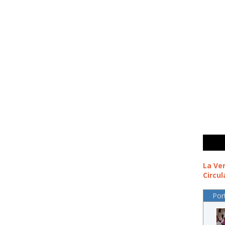
La Ve
Circul
Por