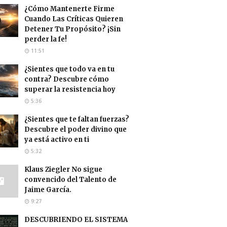
¿Cómo Mantenerte Firme
Cuando Las Críticas Quieren
Detener Tu Propósito? ¡Sin
perder la fe!
11:51
¿Sientes que todo va en tu
contra? Descubre cómo
superar la resistencia hoy
5:36
¿Sientes que te faltan fuerzas?
Descubre el poder divino que
ya está activo en ti
5:32
Klaus Ziegler No sigue
convencido del Talento de
Jaime García.
9:27
DESCUBRIENDO EL SISTEMA