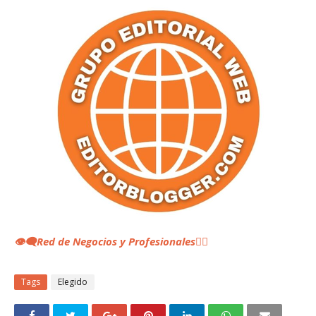
👁️‍🗨️Red de Negocios y Profesionales
👆🏼
Tags
Elegido