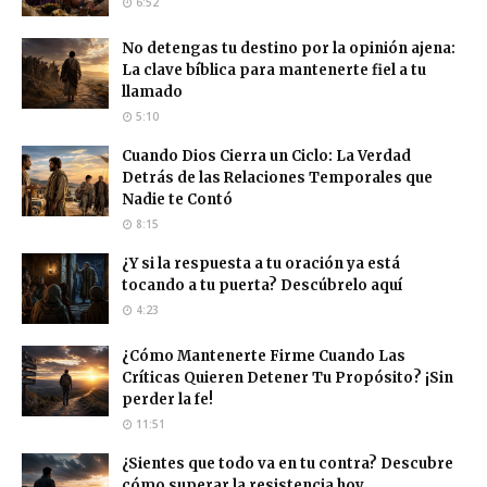
6:52
No detengas tu destino por la opinión ajena:
La clave bíblica para mantenerte fiel a tu
llamado
5:10
Cuando Dios Cierra un Ciclo: La Verdad
Detrás de las Relaciones Temporales que
Nadie te Contó
8:15
¿Y si la respuesta a tu oración ya está
tocando a tu puerta? Descúbrelo aquí
4:23
¿Cómo Mantenerte Firme Cuando Las
Críticas Quieren Detener Tu Propósito? ¡Sin
perder la fe!
11:51
¿Sientes que todo va en tu contra? Descubre
cómo superar la resistencia hoy