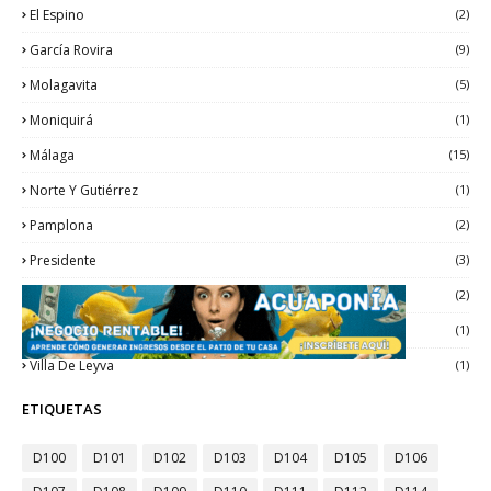
El Espino
(2)
García Rovira
(9)
Molagavita
(5)
Moniquirá
(1)
Málaga
(15)
Norte Y Gutiérrez
(1)
Pamplona
(2)
Presidente
(3)
San Andrés
(2)
San Miguel
(1)
Villa De Leyva
(1)
ETIQUETAS
D100
D101
D102
D103
D104
D105
D106