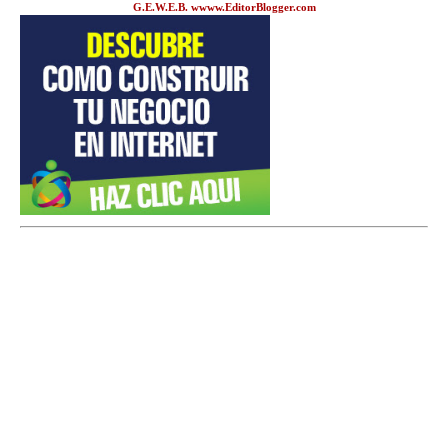
G.E.W.E.B. wwww.EditorBlogger.com