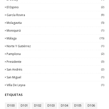
El Espino
(2)
García Rovira
(9)
Molagavita
(5)
Moniquirá
(1)
Málaga
(15)
Norte Y Gutiérrez
(1)
Pamplona
(2)
Presidente
(3)
San Andrés
(2)
San Miguel
(1)
Villa De Leyva
(1)
ETIQUETAS
D100
D101
D102
D103
D104
D105
D106