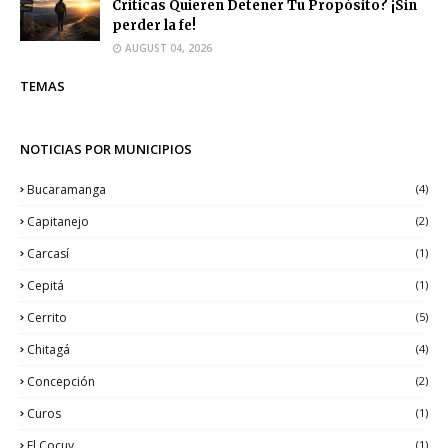
Críticas Quieren Detener Tu Propósito? ¡Sin
perder la fe!
AUGUST 04, 2026
TEMAS
NOTICIAS POR MUNICIPIOS
Bucaramanga
(4)
Capitanejo
(2)
Carcasí
(1)
Cepitá
(1)
Cerrito
(5)
Chitagá
(4)
Concepción
(2)
Curos
(1)
El Cocuy
(1)