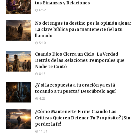
tus Finanzas y Relaciones
6:52
No detengas tu destino por la opinión ajena:
La clave bíblica para mantenerte fiel a tu
llamado
5:10
Cuando Dios Cierra un Ciclo: La Verdad
Detrás de las Relaciones Temporales que
Nadie te Contó
8:15
¿Y si la respuesta a tu oración ya está
tocando a tu puerta? Descúbrelo aquí
4:23
¿Cómo Mantenerte Firme Cuando Las
Críticas Quieren Detener Tu Propósito? ¡Sin
perder la fe!
11:51