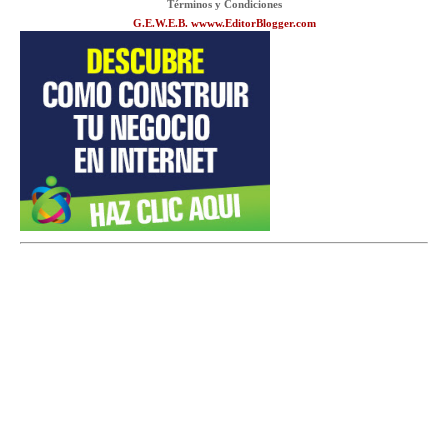
Términos y Condiciones
G.E.W.E.B. wwww.EditorBlogger.com