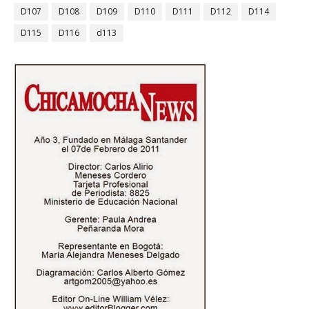
D107
D108
D109
D110
D111
D112
D114
D115
D116
d113