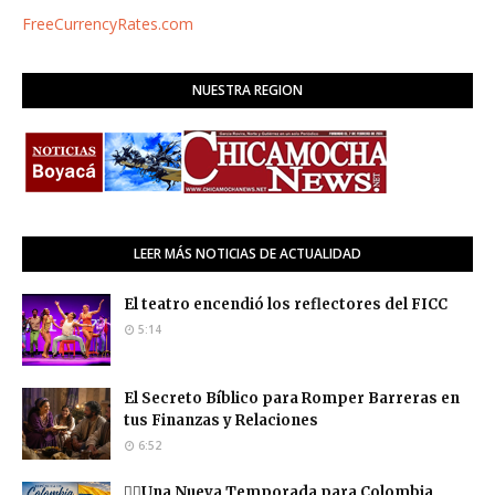
FreeCurrencyRates.com
NUESTRA REGION
LEER MÁS NOTICIAS DE ACTUALIDAD
El teatro encendió los reflectores del FICC
5:14
El Secreto Bíblico para Romper Barreras en
tus Finanzas y Relaciones
6:52
❤️‍🔥Una Nueva Temporada para Colombia