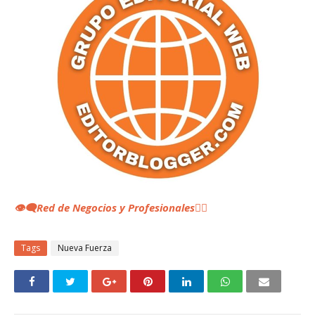
👁️‍🗨️Red de Negocios y Profesionales
👆🏼
Tags
Nueva Fuerza