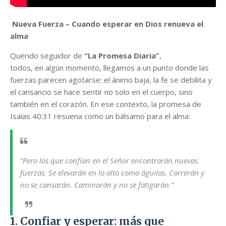
Nueva Fuerza – Cuando esperar en Dios renueva el
alma
Querido seguidor de
“La Promesa Diaria”
,
todos, en algún momento, llegamos a un punto donde las
fuerzas parecen agotarse: el ánimo baja, la fe se debilita y
el cansancio se hace sentir no solo en el cuerpo, sino
también en el corazón. En ese contexto, la promesa de
Isaías 40:31 resuena como un bálsamo para el alma:
“Pero los que confían en el Señor encontrarán nuevas
fuerzas. Se elevarán en lo alto como águilas. Correrán y
no se cansarán. Caminarán y no se fatigarán.”
1. Confiar y esperar: más que