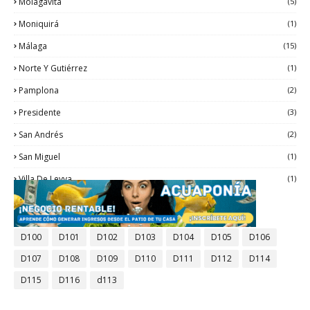
Molagavita
(5)
Moniquirá
(1)
Málaga
(15)
Norte Y Gutiérrez
(1)
Pamplona
(2)
Presidente
(3)
San Andrés
(2)
San Miguel
(1)
Villa De Leyva
(1)
ETIQUETAS
D100
D101
D102
D103
D104
D105
D106
D107
D108
D109
D110
D111
D112
D114
D115
D116
d113