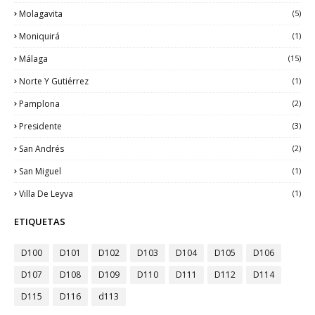
Molagavita
(5)
Moniquirá
(1)
Málaga
(15)
Norte Y Gutiérrez
(1)
Pamplona
(2)
Presidente
(3)
San Andrés
(2)
San Miguel
(1)
Villa De Leyva
(1)
ETIQUETAS
D100
D101
D102
D103
D104
D105
D106
D107
D108
D109
D110
D111
D112
D114
D115
D116
d113