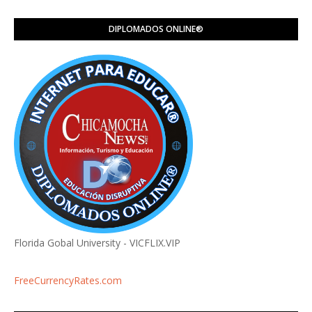
DIPLOMADOS ONLINE®️
Florida Gobal University - VICFLIX.VIP
FreeCurrencyRates.com