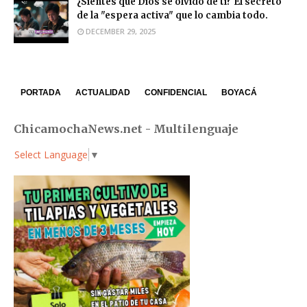
¿Sientes que Dios se olvidó de ti? El secreto
de la "espera activa" que lo cambia todo.
DECEMBER 29, 2025
PORTADA
ACTUALIDAD
CONFIDENCIAL
BOYACÁ
ChicamochaNews.net - Multilenguaje
Select Language
▼