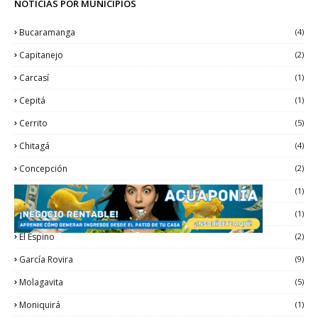
NOTICIAS POR MUNICIPIOS
Bucaramanga
(4)
Capitanejo
(2)
Carcasí
(1)
Cepitá
(1)
Cerrito
(5)
Chitagá
(4)
Concepción
(2)
Curos
(1)
El Cocuy
(1)
El Espino
(2)
García Rovira
(9)
Molagavita
(5)
Moniquirá
(1)